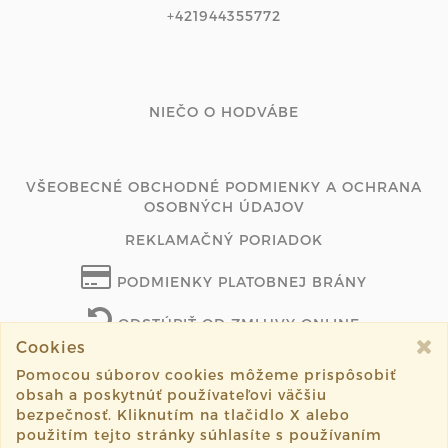
+421944355772
NIEČO O HODVÁBE
VŠEOBECNÉ OBCHODNÉ PODMIENKY A OCHRANA
OSOBNÝCH ÚDAJOV
REKLAMAČNÝ PORIADOK
PODMIENKY PLATOBNEJ BRÁNY
ODSTÚPIŤ OD ZMLUVY ONLINE
Cookies
Pomocou súborov cookies môžeme prispôsobiť
obsah a poskytnúť používateľovi väčšiu
©2026 aryonelle.sk všetky práva vyhradené.
bezpečnosť. Kliknutím na tlačidlo X alebo
použitím tejto stránky súhlasíte s používaním
Vytvorené systémom
sashe.sk