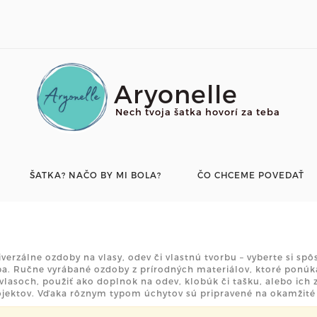
Aryonelle
Nech tvoja šatka hovorí za teba
ŠATKA? NAČO BY MI BOLA?
ČO CHCEME POVEDAŤ
verzálne ozdoby na vlasy, odev či vlastnú tvorbu – vyberte si sp
ba. Ručne vyrábané ozdoby z prírodných materiálov, ktoré ponúkaj
 vlasoch, použiť ako doplnok na odev, klobúk či tašku, alebo ic
ojektov. Vďaka rôznym typom úchytov sú pripravené na okamžité p