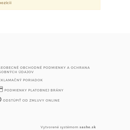
ozícii
ŠEOBECNÉ OBCHODNÉ PODMIENKY A OCHRANA
SOBNÝCH ÚDAJOV
EKLAMAČNÝ PORIADOK
PODMIENKY PLATOBNEJ BRÁNY
ODSTÚPIŤ OD ZMLUVY ONLINE
Vytvorené systémom
sashe.sk