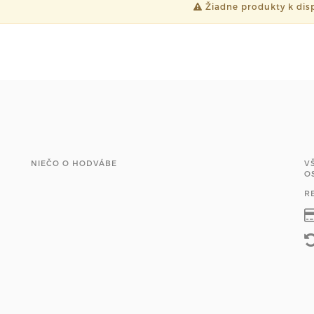
Žiadne produkty k disp
NIEČO O HODVÁBE
V
O
R