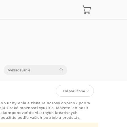
Odporúčané
ôsob uchytenia a získajte hotový doplnok podľa
ú široké možnosti využitia. Môžete ich nosiť
h zakomponovať do vlastných kreatívnych
oužitie podľa vašich potrieb a predstáv.