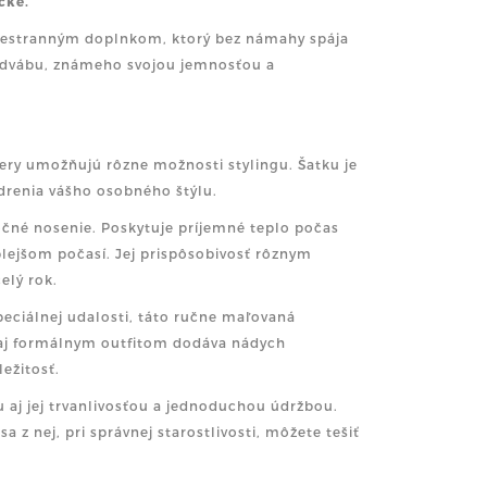
čke.
šestranným doplnkom, ktorý bez námahy spája
dvábu, známeho svojou jemnosťou a
zmery umožňujú rôzne možnosti stylingu. Šatku je
drenia vášho osobného štýlu.
čné nosenie. Poskytuje príjemné teplo počas
lejšom počasí. Jej prispôsobivosť rôznym
elý rok.
špeciálnej udalosti, táto ručne maľovaná
 aj formálnym outfitom dodáva nádych
ežitosť.
 aj jej trvanlivosťou a jednoduchou údržbou.
 z nej, pri správnej starostlivosti, môžete tešiť