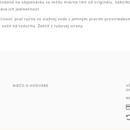
yrobené na objednávku sa môžu mierne líšiť od originálu, nakoľk
áva ich jedinečnosť.
tlivosť: prať ručne vo vlažnej vode s jemným pracím prostriedk
 sušiť na vzduchu. Žehliť z rubovej strany.
NIEČO O HODVÁBE
V
O
R