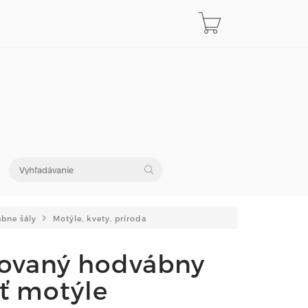
bne šály
Motýle, kvety, príroda
ovaný hodvábny
päť motýle