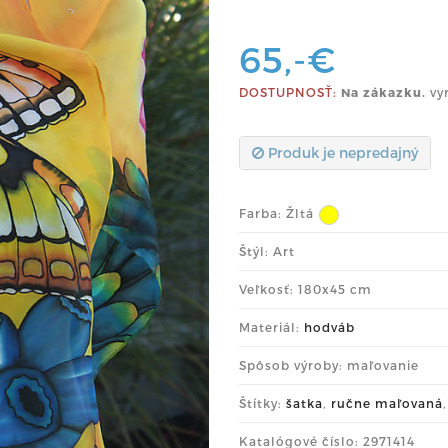
65,-€
DOSTUPNOSŤ:
Na zákazku.
vy
Produk je nepredajný
Farba:
Žltá
Štýl: Art
Veľkosť: 180x45 cm
Materiál:
hodváb
Spôsob výroby: maľovanie
Štítky:
šatka
,
ručne maľovaná
Katalógové číslo: 2971414