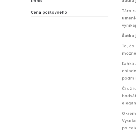
Šatka 
Popis
Táto r
Cena poštovného
umeni
vynika
Šatka 
To, čo
možné 
Ľahká 
chladn
podmie
Či už 
hodváb
elegan
Okrem 
Vysoko
po cel