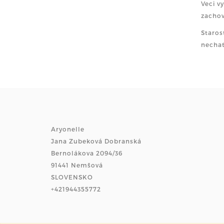
Veci v
zachov
Staros
nechať
Aryonelle
Jana Zubeková Dobranská
Bernolákova 2094/36
91441 Nemšová
SLOVENSKO
+421944355772