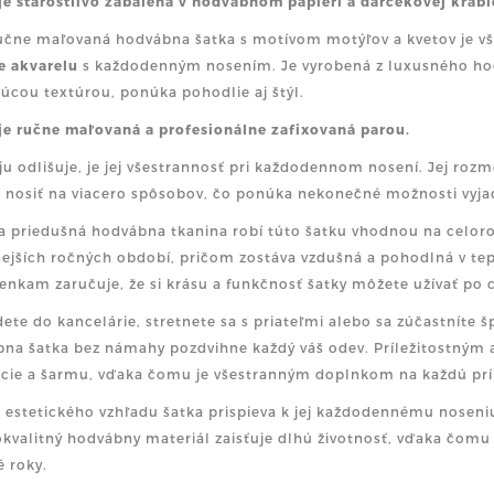
je
starostlivo zabalená v hodvábnom papieri a darčekovej krabi
učne maľovaná hodvábna šatka s motívom motýľov a kvetov je v
e akvarelu
s každodenným nosením. Je vyrobená z luxusného ho
júcou textúrou, ponúka pohodlie aj štýl.
je ručne maľovaná a profesionálne zafixovaná parou.
 ju odlišuje, je jej všestrannosť pri každodennom nosení. Jej ro
nosiť na viacero spôsobov, čo ponúka nekonečné možnosti vyja
a priedušná hodvábna tkanina robí túto šatku vhodnou na celoro
ejších ročných období, pričom zostáva vzdušná a pohodlná v tep
nkam zaručuje, že si krásu a funkčnosť šatky môžete užívať po c
idete do kancelárie, stretnete sa s priateľmi alebo sa zúčastníte 
na šatka bez námahy pozdvihne každý váš odev. Príležitostným
cie a šarmu, vďaka čomu je všestranným doplnkom na každú príl
estetického vzhľadu šatka prispieva k jej každodennému noseniu
kvalitný hodvábny materiál zaisťuje dlhú životnosť, vďaka čomu sa
é roky.