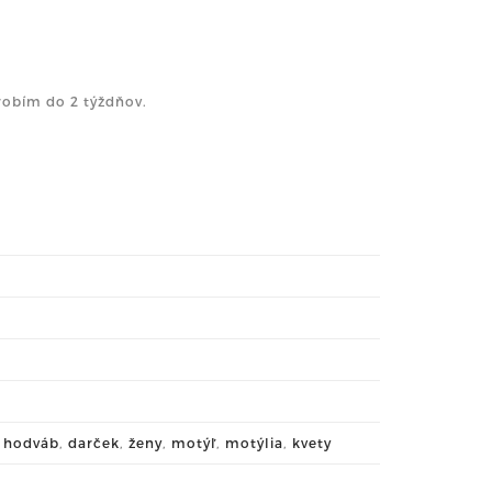
robím do 2 týždňov.
,
hodváb
,
darček
,
ženy
,
motýľ
,
motýlia
,
kvety