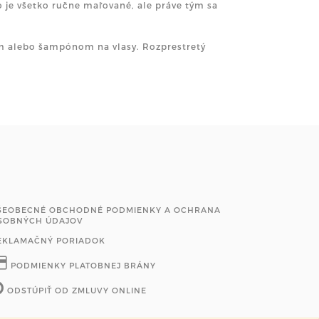
o je všetko ručne maľované, ale práve tým sa
om alebo šampónom na vlasy. Rozprestretý
ŠEOBECNÉ OBCHODNÉ PODMIENKY A OCHRANA
SOBNÝCH ÚDAJOV
EKLAMAČNÝ PORIADOK
PODMIENKY PLATOBNEJ BRÁNY
ODSTÚPIŤ OD ZMLUVY ONLINE