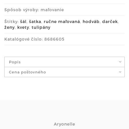
Spôsob výroby: maľovanie
Štítky:
šál
,
šatka
,
ručne maľovaná
,
hodváb
,
darček
,
ženy
,
kvety
,
tulipány
Katalógové číslo: 8686605
Popis
Cena poštovného
Aryonelle