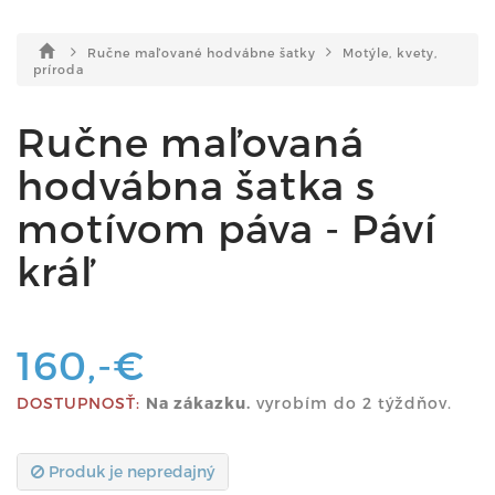
Ručne maľované hodvábne šatky
Motýle, kvety,
príroda
Ručne maľovaná
hodvábna šatka s
motívom páva - Páví
kráľ
160,-€
DOSTUPNOSŤ:
Na zákazku.
vyrobím do 2 týždňov.
Produk je nepredajný